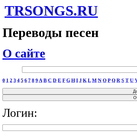
TRSONGS.RU
Переводы песен
О сайте
0
1
2
3
4
5
6
7
8
9
A
B
C
D
E
F
G
H
I
J
K
L
M
N
O
P
Q
R
S
T
U
Логин: