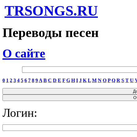
TRSONGS.RU
Переводы песен
О сайте
0
1
2
3
4
5
6
7
8
9
A
B
C
D
E
F
G
H
I
J
K
L
M
N
O
P
Q
R
S
T
U
Логин: