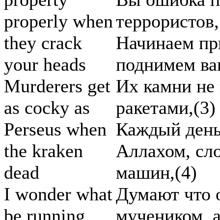
properly when
террористов,
they crack
Начинаем пр
your heads
поднимем ва
Murderers get
Их камни не 
as cocky as
ракетами,(3)
Perseus when
Каждый день 
the kraken
Аллахом, сл
dead
машин,(4)
I wonder what
Думают что 
be running
мучеником, а