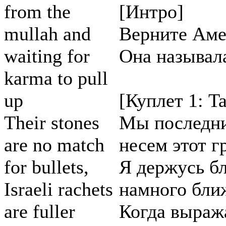
from the
[Интро]
mullah and
Верните Аме
waiting for
Она называл
karma to pull
up
[Куплет 1: Ta
Their stones
Мы последни
are no match
несем этот г
for bullets,
Я держусь б
Israeli rachets
намного бли
are fuller
Когда выраж