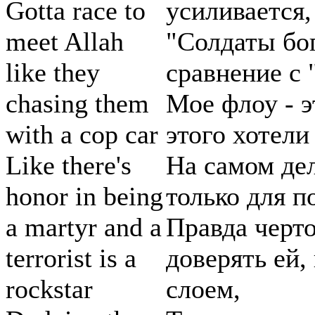
Gotta race to
усиливается,
meet Allah
"Солдаты бог
like they
сравнение с 
chasing them
Мое флоу - э
with a cop car
этого хотел
Like there's
На самом дел
honor in being
только для п
a martyr and a
Правда черто
terrorist is a
доверять ей,
rockstar
слоем,