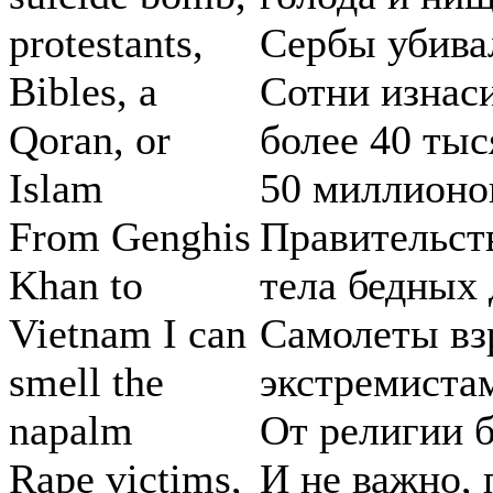
protestants,
Сербы убива
Bibles, a
Сотни изнас
Qoran, or
более 40 тыс
Islam
50 миллионо
From Genghis
Правительст
Khan to
тела бедных 
Vietnam I can
Самолеты вз
smell the
экстремиста
napalm
От религии 
Rape victims,
И не важно,