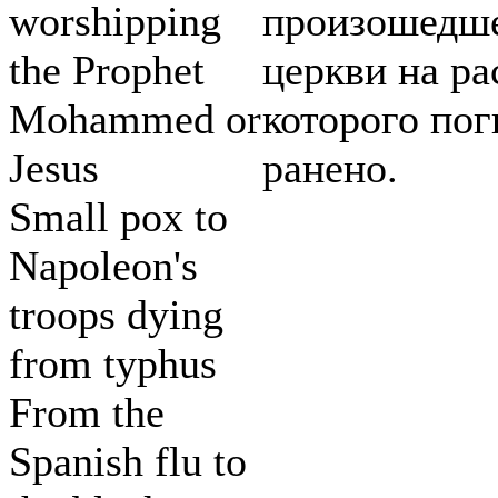
worshipping
произошедше
the Prophet
церкви на ра
Mohammed or
которого пог
Jesus
ранено.
Small pox to
Napoleon's
troops dying
from typhus
From the
Spanish flu to