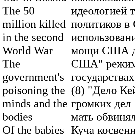
The 50
идеологией 
million killed
политиков в
in the second
использован
World War
мощи США д
The
США" режима
government's
государствах
poisoning the
(8) "Дело Ке
minds and the
громких дел
bodies
мать обвинял
Of the babies
Куча косвенн