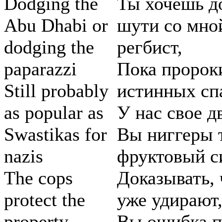
Dodging the
Ты хочешь д
Abu Dhabi or
шути со мной
dodging the
регбист,
paparazzi
Пока пророк
Still probably
истинных сп
as popular as
У нас свое д
Swastikas for
Вы ниггеры 
nazis
фруктовый с
The cops
Доказывать, 
protect the
уже удирают
property
Вы ошибка п