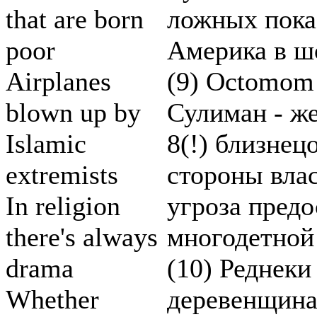
that are born
ложных показ
poor
Америка в 
Airplanes
(9) Octomom 
blown up by
Сулиман - ж
Islamic
8(!) близнец
extremists
стороны влас
In religion
угроза предо
there's always
многодетной
drama
(10) Реднеки
Whether
деревенщина