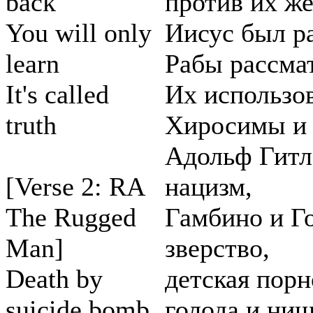
back
против их же
You will only
Иисус был р
learn
Рабы рассмат
It's called
Их использо
truth
Хиросимы и 
Адольф Гитл
[Verse 2: RA
нацизм,
The Rugged
Гамбино и Г
Man]
зверство,
Death by
детская порн
suicide bomb,
голода и ни