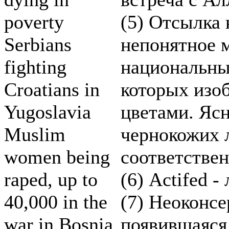
poverty
(5) Отсылка 
Serbians
непонятное 
fighting
национальны
Croatians in
которых изо
Yugoslavia
цветами. Ясн
Muslim
чернокожих 
women being
соответствен
raped, up to
(6) Actifed -
40,000 in the
(7) Неоконсе
war in Bosnia
появившаяся