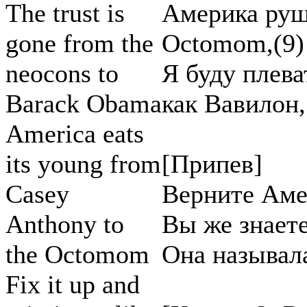
The trust is
Америка руш
gone from the
Octomom,(9)
neocons to
Я буду плева
Barack Obama
как Вавилон,
America eats
its young from
[Припев]
Casey
Верните Аме
Anthony to
Вы же знаете
the Octomom
Она называл
Fix it up and