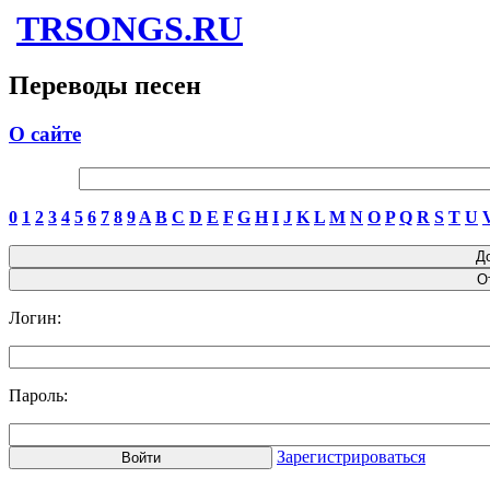
TRSONGS.RU
Переводы песен
О сайте
0
1
2
3
4
5
6
7
8
9
A
B
C
D
E
F
G
H
I
J
K
L
M
N
O
P
Q
R
S
T
U
Логин:
Пароль:
Зарегистрироваться