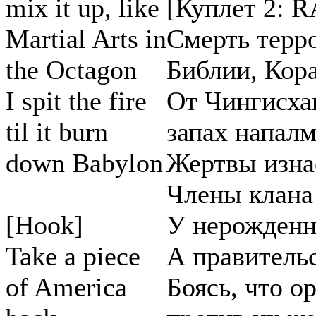
mix it up, like
[Куплет 2: 
Martial Arts in
Смерть терро
the Octagon
Библии, Кора
I spit the fire
От Чингисха
til it burn
запах напалм
down Babylon
Жертвы изна
Члены клана 
[Hook]
У нерожденн
Take a piece
А правительс
of America
Боясь, что о