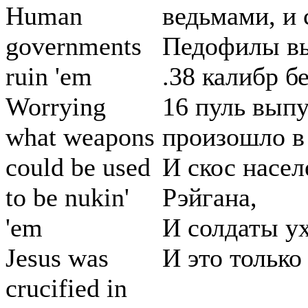
Human
ведьмами, и 
governments
Педофилы вы
ruin 'em
.38 калибр б
Worrying
16 пуль вып
what weapons
произошло в
could be used
И скос насел
to be nukin'
Рэйгана,
'em
И солдаты ух
Jesus was
И это только 
crucified in