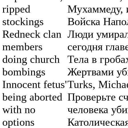
ripped
Мухаммеду, 
stockings
Войска Напо
Redneck clan
Люди умирал
members
сегодня гла
doing church
Тела в гроба
bombings
Жертвами уби
Innocent fetus'
Turks, Michae
being aborted
Проверьте сч
with no
человека уби
options
Католическа