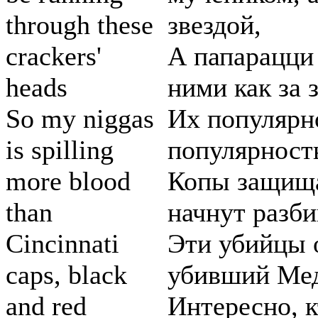
through these
звездой,
crackers'
А папарацци 
heads
ними как за 
So my niggas
Их популярн
is spilling
популярность
more blood
Копы защищаю
than
начнут разби
Cincinnati
Эти убийцы о
caps, black
убивший Мед
and red
Интересно, к