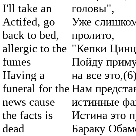
I'll take an
головы",
Actifed, go
Уже слишком
back to bed,
пролито,
allergic to the
"Кепки Цинц
fumes
Пойду приму 
Having a
на все это,(6
funeral for the
Нам предста
news cause
истинные фа
the facts is
Истина это п
dead
Бараку Обаме