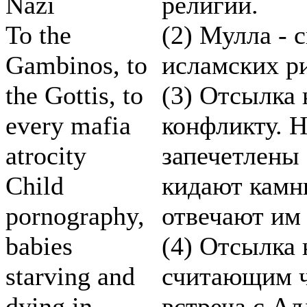
Nazi
религии.
To the
(2) Мулла - 
Gambinos, to
исламских р
the Gottis, to
(3) Отсылка
every mafia
конфликту. Н
atrocity
запечетлены
Child
кидают камни
pornography,
отвечают им 
babies
(4) Отсылка 
starving and
считающим ч
dying in
встреча с Ал