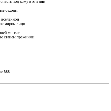
опасть под кожу в эти дни
тые отходы
й вселенной
тое миром лицо
 моей могиле
 не станем прежними
в:
866