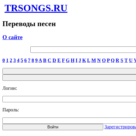
TRSONGS.RU
Переводы песен
О сайте
0
1
2
3
4
5
6
7
8
9
A
B
C
D
E
F
G
H
I
J
K
L
M
N
O
P
Q
R
S
T
U
Логин:
Пароль:
Зарегистриров