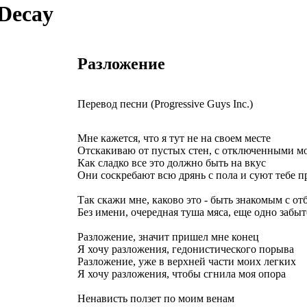
Decay
Разложение
Перевод песни (Progressive Guys Inc.)
Мне кажется, что я тут не на своем месте
Отскакиваю от пустых стен, с отключенными м
Как сладко все это должно быть на вкус
Они соскребают всю дрянь с пола и суют тебе п
Так скажи мне, каково это - быть знакомым с о
Без имени, очередная туша мяса, еще одно забы
Разложение, значит пришел мне конец
Я хочу разложения, гедонистического порыва
Разложение, уже в верхней части моих легких
Я хочу разложения, чтобы сгнила моя опора
Ненависть ползет по моим венам