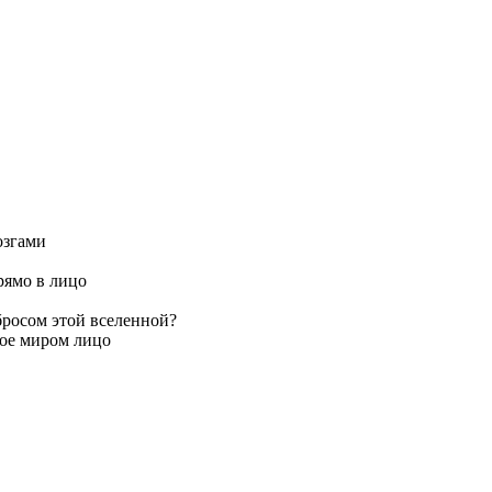
озгами
рямо в лицо
тбросом этой вселенной?
тое миром лицо