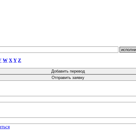
V
W
X
Y
Z
аться