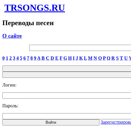
TRSONGS.RU
Переводы песен
О сайте
0
1
2
3
4
5
6
7
8
9
A
B
C
D
E
F
G
H
I
J
K
L
M
N
O
P
Q
R
S
T
U
Логин:
Пароль:
Зарегистриров