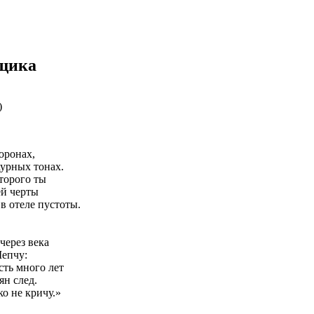
вщика
)
оронах,
аурных тонах.
торого ты
ей черты
в отеле пустоты.
через века
Шепчу:
сть много лет
ян след.
о не кричу.»