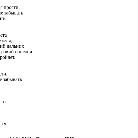
я прости.
не забывать
ть.
ета
ижу я,
ий дальних
гравий и камни.
ройдет.
сти.
е забывать
сти
а я.