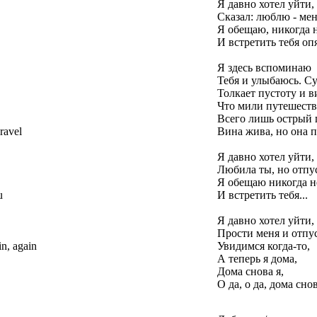
Я давно хотел уйти,
Сказал: люблю - мен
Я обещаю, никогда 
И встретить тебя опя
Я здесь вспоминаю
Тебя и улыбаюсь. Су
Толкает пустоту и в
Что мили путешеств
Всего лишь острый 
ravel
Вина жива, но она п
Я давно хотел уйти,
Любила ты, но отпу
Я обещаю никогда н
u
И встретить тебя...
Я давно хотел уйти,
Прости меня и отпу
in, again
Увидимся когда-то,
А теперь я дома,
Дома снова я,
О да, о да, дома снов