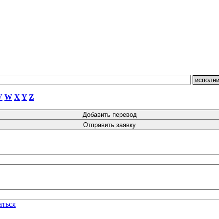
V
W
X
Y
Z
аться