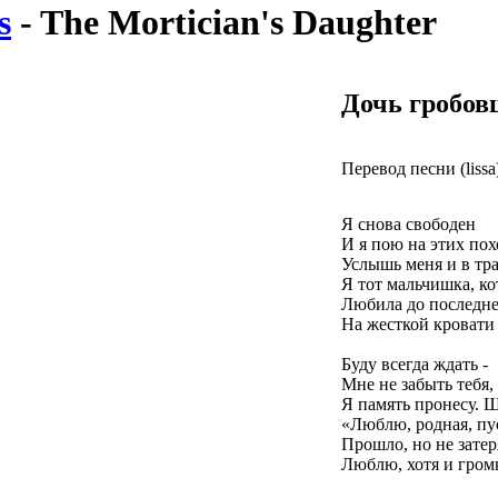
s
- The Mortician's Daughter
Дочь гробо
Перевод песни (lissa
Я снова свободен
И я пою на этих пох
Услышь меня и в тр
Я тот мальчишка, ко
Любила до последн
На жесткой кровати 
Буду всегда ждать -
Мне не забыть тебя, 
Я память пронесу. 
«Люблю, родная, пу
Прошло, но не затер
Люблю, хотя и громк