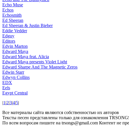
Echo Muse
Echos
Echosmith
Ed Sheeran
Ed Sheeran & Justin Bieber
Eddie Vedder
Edguy
Editors
Edvin Marton
Edward Maya
Edward Maya feat. Alicia
Edward Maya presents Violet Light
Edward Sharpe And The Magnetic Zeros
Edwin Starr
Edwyn Collins
EDX
Eels
Egypt Central
|
1
|
2
|
3
|
4
|
5
|
Все материалы сайта являются собственностью их авторов
Тексты песен представлены только для ознакомления
TRSONGS.
По всем вопросам пишите на trsongs@gmail.com
Контент не пре