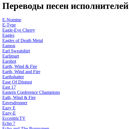
Переводы песен исполнителе
E-Nomine
E-Type
Eagle-Eye Cherry
Eagles
Eagles of Death Metal
Eamon
Earl Sweatshirt
Earlimart
Earshot
Earth, Wind & Fire
Earth, Wind and Fire
Earthshatter
Ease Of Disgust
East 17
Eastern Conference Champions
Eath, Wind & Fire
Eavesdropper
Eazy E
Eazy-E
EccentricTV
Echo 7
Echo and The Bunnymen