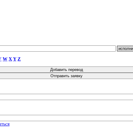
V
W
X
Y
Z
аться