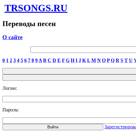
TRSONGS.RU
Переводы песен
О сайте
0
1
2
3
4
5
6
7
8
9
A
B
C
D
E
F
G
H
I
J
K
L
M
N
O
P
Q
R
S
T
U
Логин:
Пароль:
Зарегистриров