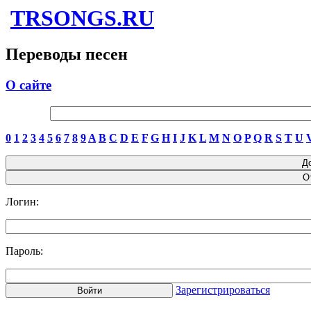
TRSONGS.RU
Переводы песен
О сайте
0
1
2
3
4
5
6
7
8
9
A
B
C
D
E
F
G
H
I
J
K
L
M
N
O
P
Q
R
S
T
U
Логин:
Пароль:
Зарегистрироваться