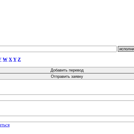
V
W
X
Y
Z
аться