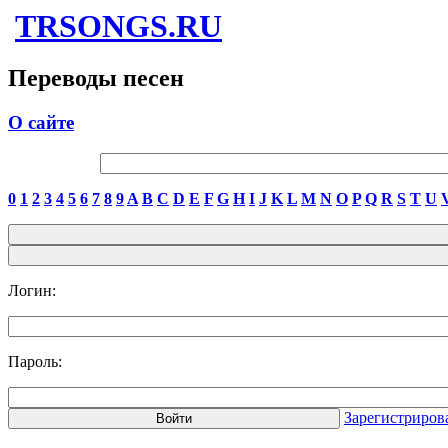
TRSONGS.RU
Переводы песен
О сайте
0
1
2
3
4
5
6
7
8
9
A
B
C
D
E
F
G
H
I
J
K
L
M
N
O
P
Q
R
S
T
U
Логин:
Пароль:
Зарегистриров