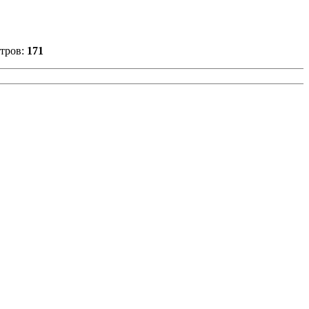
тров:
171