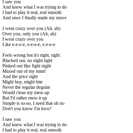
I saw you
And knew what I was trying to do
I had to play it real, rеal smooth
And once I finally made my move
I went crazy over you (Ah, ah)
Over you, only you (Ah, ah)
I went crazy over you
Like e-e-e-e, e-e-e-e, e-e-e-e
Feels wrong but it's right, right
Blacked out, no night light
Pinked out like fight night
Maxed out of my mind
And the price right
Might buy, might bite
Never the regular degular
Would clean my mess up
But I'd rather mess it up
Simple is so-so, I need that oh no
Don't you know I'm loco?
I saw you
And knew what I was trying to do
I had to play it real, real smooth