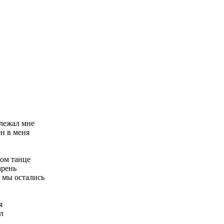
длежал мне
ен в меня
ном танце
арень
ы мы остались
я
л