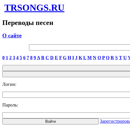
TRSONGS.RU
Переводы песен
О сайте
0
1
2
3
4
5
6
7
8
9
A
B
C
D
E
F
G
H
I
J
K
L
M
N
O
P
Q
R
S
T
U
Логин:
Пароль:
Зарегистриров