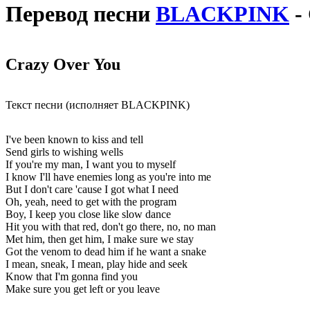
Перевод песни
BLACKPINK
-
Crazy Over You
Текст песни (исполняет BLACKPINK)
I've been known to kiss and tell
Send girls to wishing wells
If you're my man, I want you to myself
I know I'll have enemies long as you're into me
But I don't care 'cause I got what I need
Oh, yeah, need to get with the program
Boy, I keep you close like slow dance
Hit you with that red, don't go there, no, no man
Met him, then get him, I make sure we stay
Got the venom to dead him if he want a snake
I mean, sneak, I mean, play hide and seek
Know that I'm gonna find you
Make sure you get left or you lеave