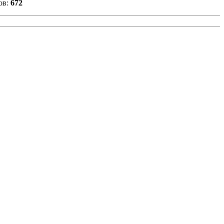
ов:
672