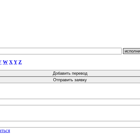
V
W
X
Y
Z
аться