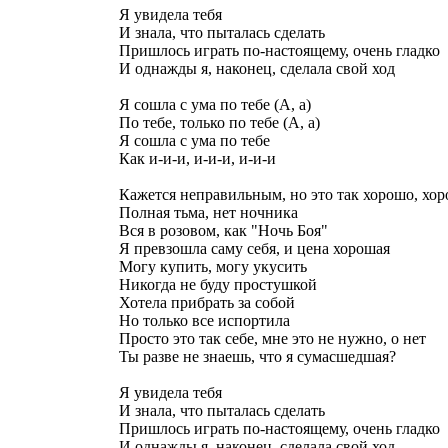
Я увидела тебя
И знала, что пыталась сделать
Пришлось играть по-настоящему, очень гладко
И однажды я, наконец, сделала свой ход
Я сошла с ума по тебе (А, а)
По тебе, только по тебе (А, а)
Я сошла с ума по тебе
Как и-и-и, и-и-и, и-и-и
Кажется неправильным, но это так хорошо, хо
Полная тьма, нет ночника
Вся в розовом, как "Ночь Боя"
Я превзошла саму себя, и цена хорошая
Могу купить, могу укусить
Никогда не буду простушкой
Хотела прибрать за собой
Но только все испортила
Просто это так себе, мне это не нужно, о нет
Ты разве не знаешь, что я сумасшедшая?
Я увидела тебя
И знала, что пыталась сделать
Пришлось играть по-настоящему, очень гладко
И однажды я, наконец, сделала свой ход