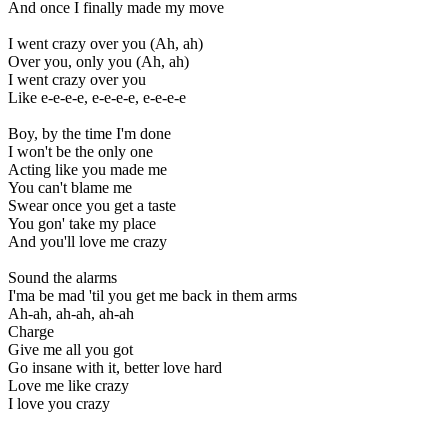
And once I finally made my move
I went crazy over you (Ah, ah)
Over you, only you (Ah, ah)
I went crazy over you
Like e-e-e-e, e-e-e-e, e-e-e-e
Boy, by the time I'm done
I won't be the only one
Acting like you made me
You can't blame me
Swear once you get a taste
You gon' take my place
And you'll love me crazy
Sound the alarms
I'ma be mad 'til you get me back in them arms
Ah-ah, ah-ah, ah-ah
Charge
Give me all you got
Go insane with it, better love hard
Love me like crazy
I love you crazy