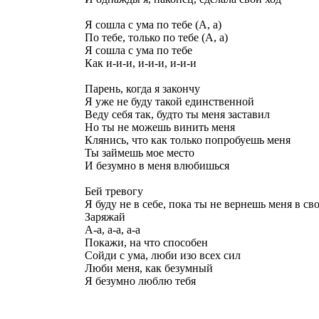
Я сошла с ума по тебе (А, а)
По тебе, только по тебе (А, а)
Я сошла с ума по тебе
Как и-и-и, и-и-и, и-и-и
Парень, когда я закончу
Я уже не буду такой единственной
Веду себя так, будто ты меня заставил
Но ты не можешь винить меня
Клянись, что как только попробуешь меня
Ты займешь мое место
И безумно в меня влюбишься
Бей тревогу
Я буду не в себе, пока ты не вернешь меня в св
Заряжай
А-а, а-а, а-а
Покажи, на что способен
Сойди с ума, люби изо всех сил
Люби меня, как безумный
Я безумно люблю тебя